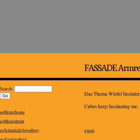
Kris Design
Kris Design for Special People
FASSADE Armrei
Search:
Das Thema Würfel fasziniert
Cubes keep faszinating me. 
geHeim/home
geMein/about
geSchmückt/jewellery
€800
geZeigt/gallery