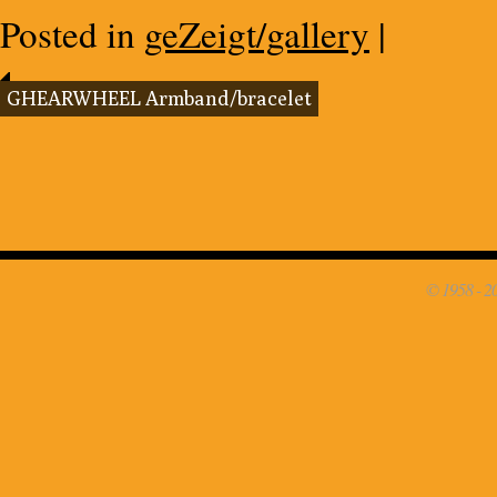
Posted in
geZeigt/gallery
|
GHEARWHEEL Armband/bracelet
© 1958 - 2