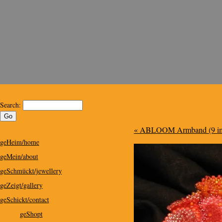
Kris Design
Kris Design for Special People
Search:
« ABLOOM Armband (9 im
geHeim/home
geMein/about
geSchmückt/jewellery
geZeigt/gallery
geSchickt/contact
geShopt