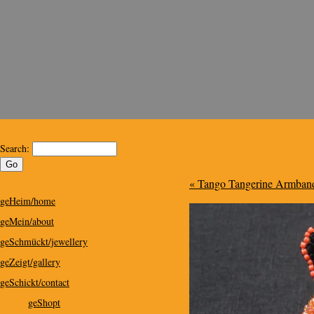
Kris Design
Kris Design for Special People
Search:
« Tango Tangerine Armband 
geHeim/home
geMein/about
geSchmückt/jewellery
geZeigt/gallery
geSchickt/contact
geShopt