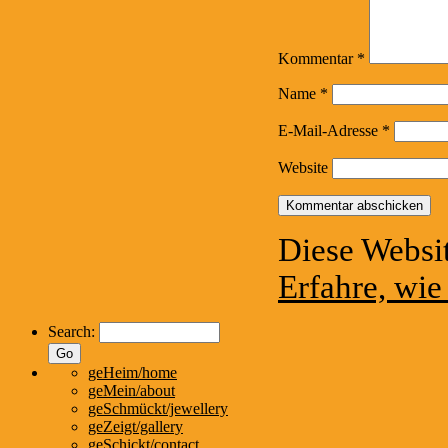
Kommentar
*
Name
*
E-Mail-Adresse
*
Website
Diese Websi
Erfahre, wi
Search:
geHeim/home
geMein/about
geSchmückt/jewellery
geZeigt/gallery
geSchickt/contact